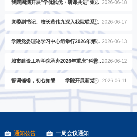
我院圆满开展“学优践优・研课共进”集中
2026-06-18
教研活动
党委副书记、校长黄伟九深入我院联系指
2026-06-17
导学生
学院党委理论学习中心组举行2026年第四
2026-06-13
次集体学习
城市建设工程学院承办2026年重庆“科普班
2026-06-12
车进区县”科普活动
誓词铿锵，初心如磐——学院开展新党员
2026-06-11
入党宣誓暨毕业生党员党性实践教育活动
通知公告
一周会议通知