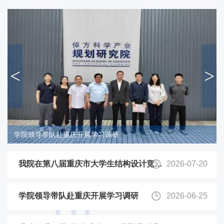
<
>
展学习调研
我院圆满开展“学优践优・研
我院在第八届重庆市大学生结构设计竞赛
2026-07-20
中喜获佳绩
学院领导带队赴重庆开展学习调研
2026-06-25